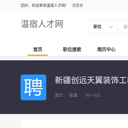
您好，欢迎来到温宿人才网！
请登录
温宿人才网
职位
首页
职位搜索
简历中心
新疆创远天翼装饰工
其它
|
私营
|
10～50人
|