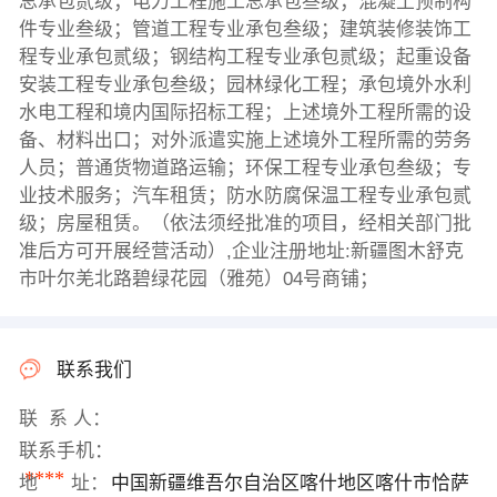
总承包贰级；电力工程施工总承包叁级；混凝土预制构
件专业叁级；管道工程专业承包叁级；建筑装修装饰工
程专业承包贰级；钢结构工程专业承包贰级；起重设备
安装工程专业承包叁级；园林绿化工程；承包境外水利
水电工程和境内国际招标工程；上述境外工程所需的设
备、材料出口；对外派遣实施上述境外工程所需的劳务
人员；普通货物道路运输；环保工程专业承包叁级；专
业技术服务；汽车租赁；防水防腐保温工程专业承包贰
级；房屋租赁。（依法须经批准的项目，经相关部门批
准后方可开展经营活动）,企业注册地址:新疆图木舒克
市叶尔羌北路碧绿花园（雅苑）04号商铺；
联系我们
联 系 人：
联系手机：
****
地 址：
中国新疆维吾尔自治区喀什地区喀什市恰萨